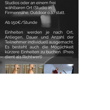
Studios oder an einem frei
wählbaren Ort (Studio in
Firmennähe, Outdoor o.ä.) statt.
Ab 150€/Stunde
Einheiten werden je nach Ort,
Anliegen, Dauer und Anzahl der
Teilnehmer individuell ausgemacht.
Es besteht auch die Möglichkeit
kürzere Einheiten zu buchen. (Preis
dient als Richtwert)
ANRUFEN