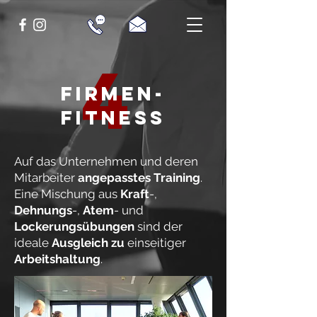
4
Firmen-
Fitness
Auf das Unternehmen und deren
Mitarbeiter
angepasstes Training
.
Eine Mischung aus
Kraft
-,
Dehnungs
-,
Atem
- und
Lockerungsübungen
sind der
ideale
Ausgleich zu
einseitiger
Arbeitshaltung
.