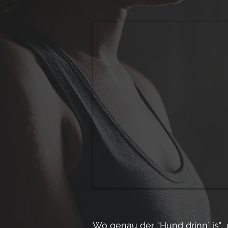
Wo genau der "Hund drinn´ is"