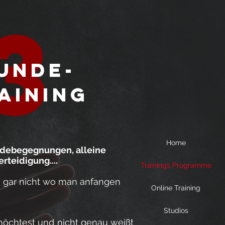
3
unde-
aining
Home
ndebegegnungen, alleine
rteidigung....
Trainings Programme
n gar nicht wo man anfangen
Online Training
Studios
möchtest und nicht genau weißt