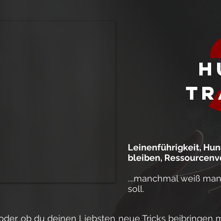
H
Tr
Leinenführigkeit, Hu
bleiben, Ressourcenve
....manchmal weiß ma
soll.
 oder ob du deinen Liebsten neue Tricks beibringen 