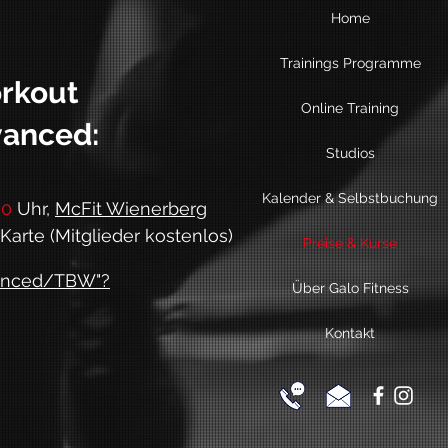
Home
Trainings Programme
orkout
Online Training
anced:
Studios
Kalender & Selbstbuchung
00
Uhr,
McFit Wienerberg
arte (Mitglieder kostenlos)
Preise & Kurse
vanced/TBW"?
Über Galo Fitness
Kontakt