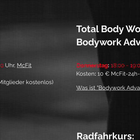
Total Body W
Bodywork Adv
20
Uhr,
McFit
Donnerstag
:
18:00 - 19:
Kosten
:
10 € McFit-24h-K
itglieder kostenlos)
Was ist "Bodywork Ad
Radfahrkurs: