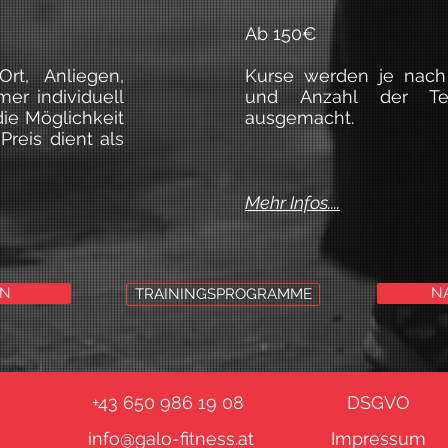
Ab 150€
rt, Anliegen,
Kurse werden je nach 
er individuell
und Anzahl der Teil
ie Möglichkeit
ausgemacht.
Preis dient als
Mehr Infos....
EN
N
TRAININGSPROGRAMME
+43 650 986 19 08
DSGVO
info@galo-fitness.at
Impressum